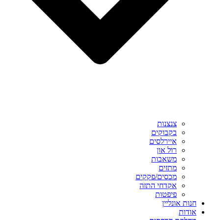
צנצנות
בקבוקים
איירלסים
רול און
משאבות
מתזים
מכסים/פקקים
אקדחי התזה
פיפטות
חנות אונליין
אודות