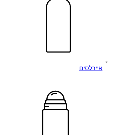
איירלסים