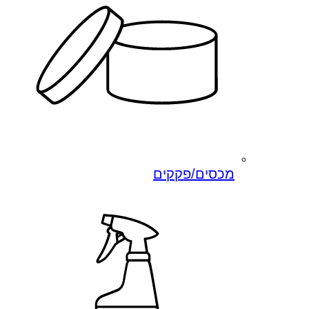
מכסים/פקקים