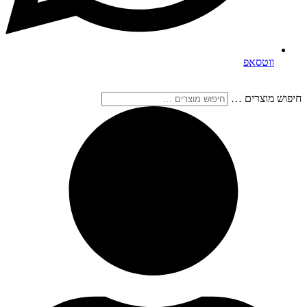
ווטסאפ
חיפוש מוצרים …