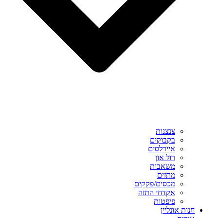
צנצנות
בקבוקים
איירלסים
רול און
משאבות
מתזים
מכסים/פקקים
אקדחי התזה
פיפטות
חנות אונליין