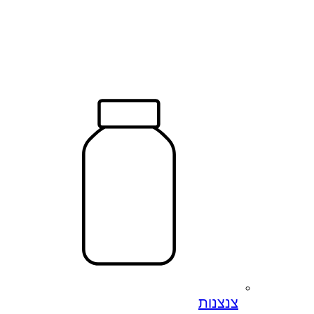
צנצנות