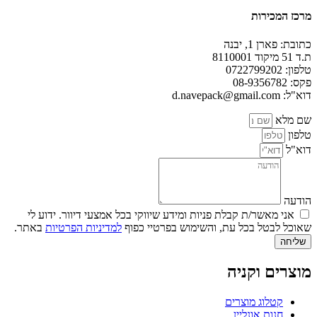
מרכז המכירות
כתובת: פארן 1, יבנה
ת.ד 51 מיקוד 8110001
טלפון: 0722799202
פקס: 08-9356782
דוא"ל: d.navepack@gmail.com
שם מלא
טלפון
דוא"ל
הודעה
אני מאשר/ת קבלת פניות ומידע שיווקי בכל אמצעי דיוור. ידוע לי
שאוכל לבטל בכל עת, והשימוש בפרטיי כפוף
למדיניות הפרטיות
באתר.
שליחה
מוצרים וקניה
קטלוג מוצרים
חנות אונליין