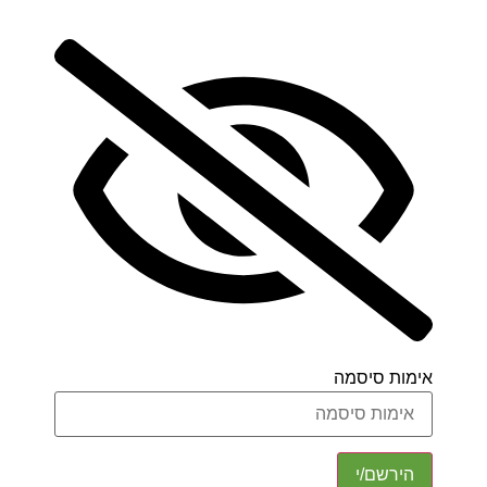
מות סיסמה
הירשם/י