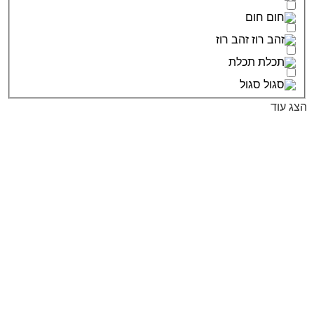
חום
זהב רוז
תכלת
סגול