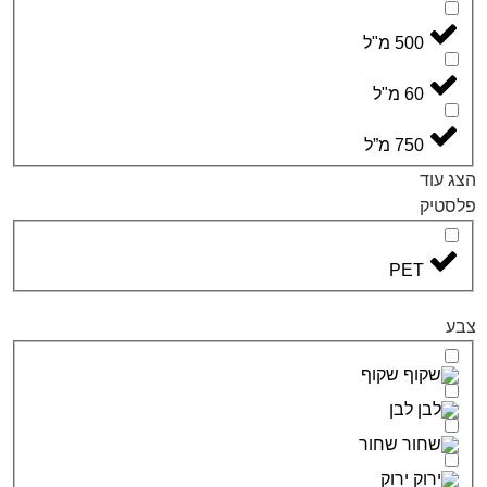
5 מ"ל
 מ"ל
7 מ”ל
PE
שקוף
לבן
שחור
ירוק