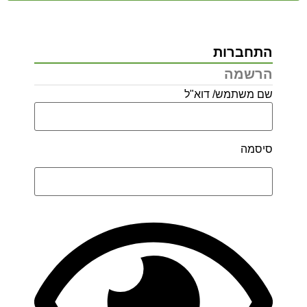
חברות
רשמה
 משתמש/ דוא"ל
סמה