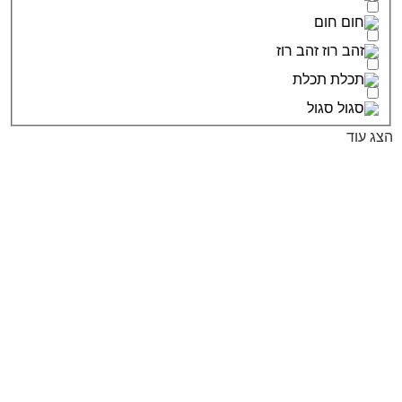
חום
זהב רוז
תכלת
סגול