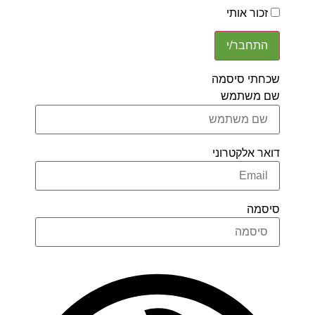
כור אותי
חתי סיסמה
 משתמש
אר אלקטרוני
סמה