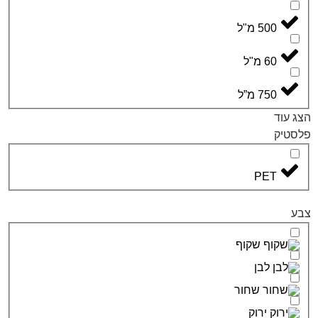
5 מ"ל
 מ"ל
7 מ”ל
PE
שקוף
לבן
שחור
ירוק