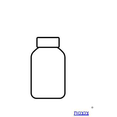
צנצנות