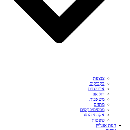
צנצנות
בקבוקים
איירלסים
רול און
משאבות
מתזים
מכסים/פקקים
אקדחי התזה
פיפטות
חנות אונליין