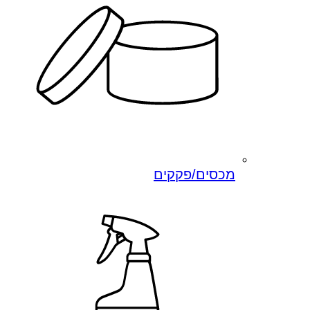
מכסים/פקקים