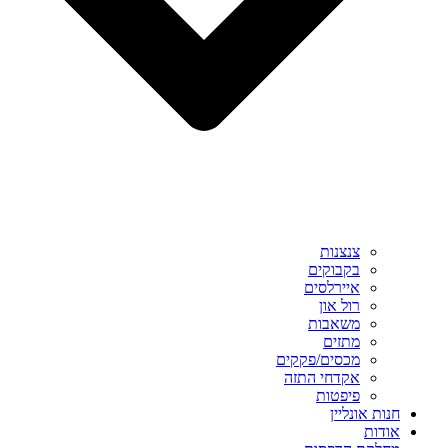
צנצנות
בקבוקים
איירלסים
רול און
משאבות
מתזים
מכסים/פקקים
אקדחי התזה
פיפטות
חנות אונליין
אודות