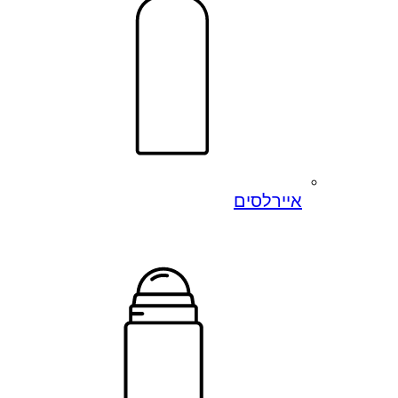
איירלסים