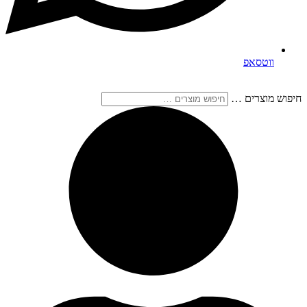
ווטסאפ
חיפוש מוצרים …