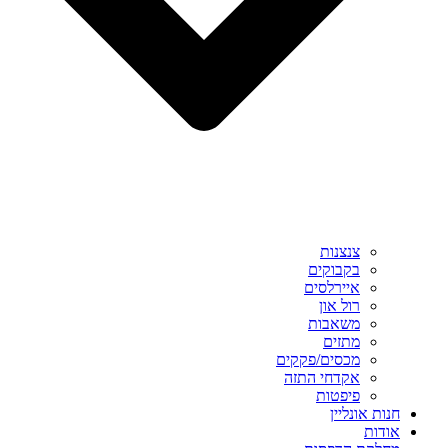
צנצנות
בקבוקים
איירלסים
רול און
משאבות
מתזים
מכסים/פקקים
אקדחי התזה
פיפטות
חנות אונליין
אודות