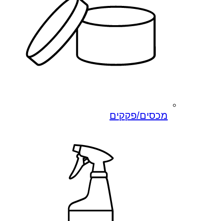
מכסים/פקקים