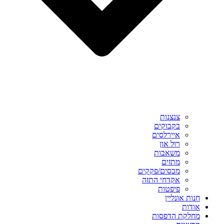
צנצנות
בקבוקים
איירלסים
רול און
משאבות
מתזים
מכסים/פקקים
אקדחי התזה
פיפטות
חנות אונליין
אודות
מחלקת הדפסות