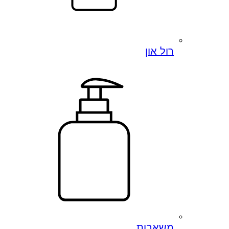
רול און
משאבות