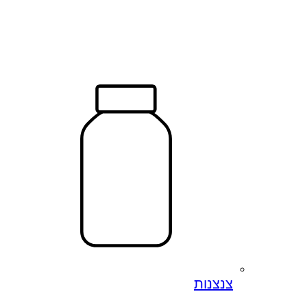
צנצנות