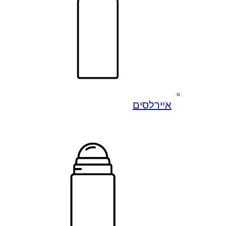
איירלסים