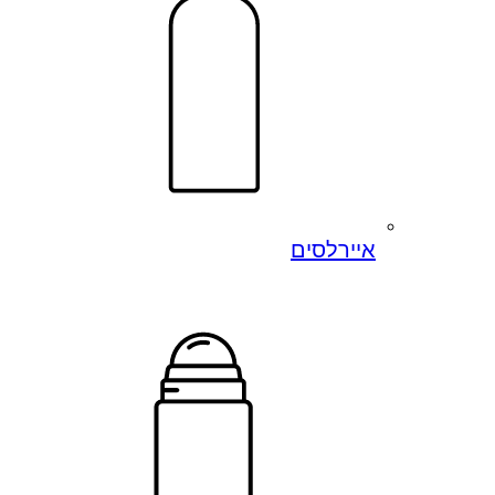
איירלסים