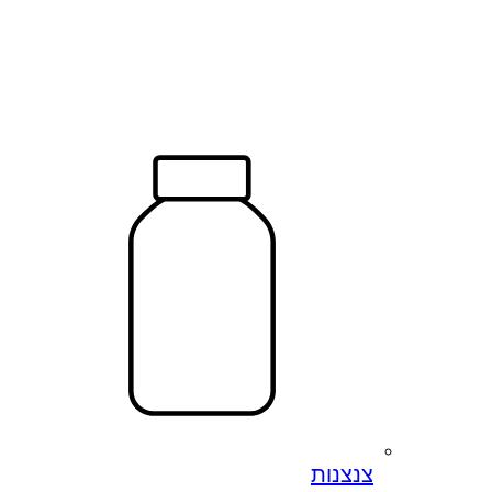
צנצנות