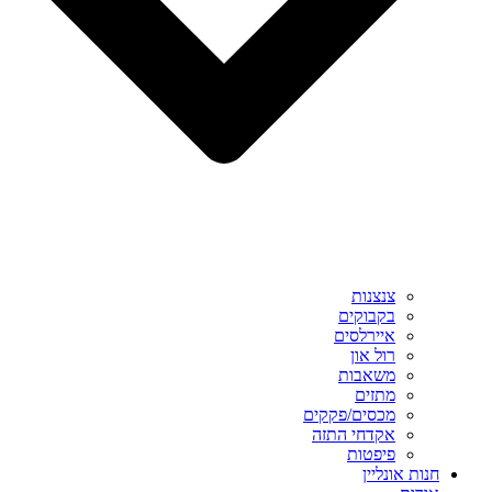
צנצנות
בקבוקים
איירלסים
רול און
משאבות
מתזים
מכסים/פקקים
אקדחי התזה
פיפטות
חנות אונליין