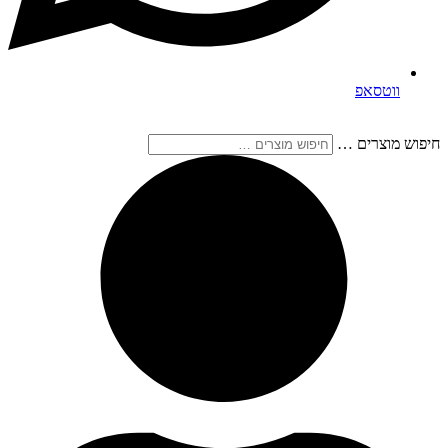
ווטסאפ
חיפוש מוצרים …