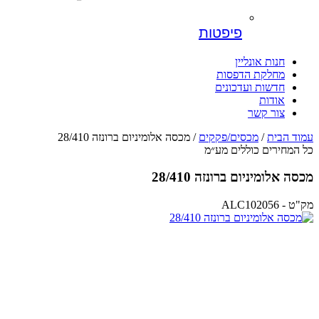
פיפטות
חנות אונליין
מחלקת הדפסות
חדשות ועדכונים
אודות
צור קשר
עמוד הבית
/
מכסים/פקקים
/ מכסה אלומיניום ברונזה 28/410
כל המחירים כוללים מע״מ
מכסה אלומיניום ברונזה 28/410
מק"ט - ALC102056