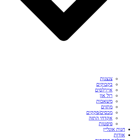
צנצנות
בקבוקים
איירלסים
רול און
משאבות
מתזים
מכסים/פקקים
אקדחי התזה
פיפטות
חנות אונליין
אודות