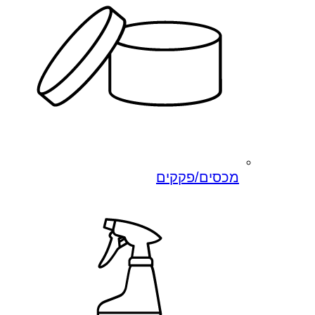
מכסים/פקקים