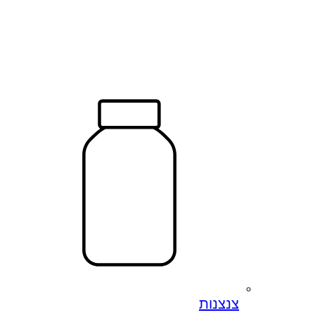
צנצנות