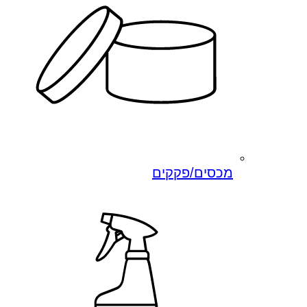
מכסים/פקקים