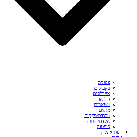
צנצנות
בקבוקים
איירלסים
רול און
משאבות
מתזים
מכסים/פקקים
אקדחי התזה
פיפטות
חנות אונליין