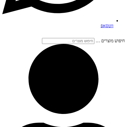
ווטסאפ
חיפוש מוצרים …