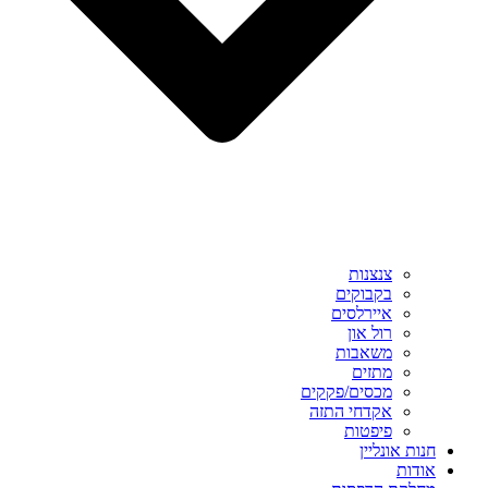
צנצנות
בקבוקים
איירלסים
רול און
משאבות
מתזים
מכסים/פקקים
אקדחי התזה
פיפטות
חנות אונליין
אודות