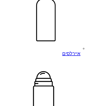
איירלסים