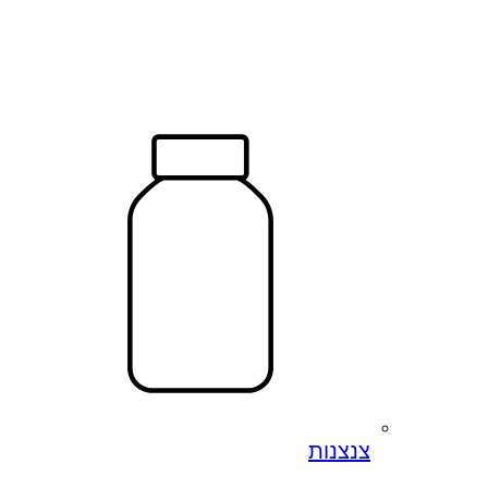
צנצנות