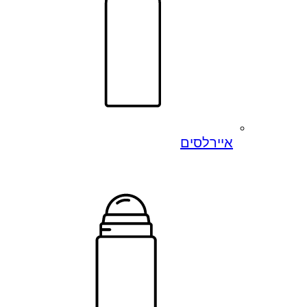
איירלסים