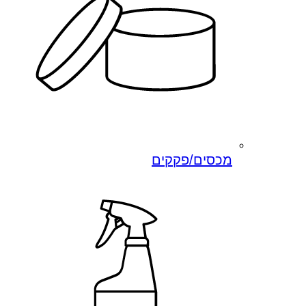
מכסים/פקקים