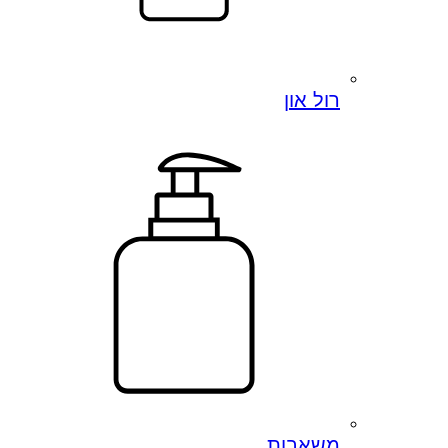
רול און
משאבות