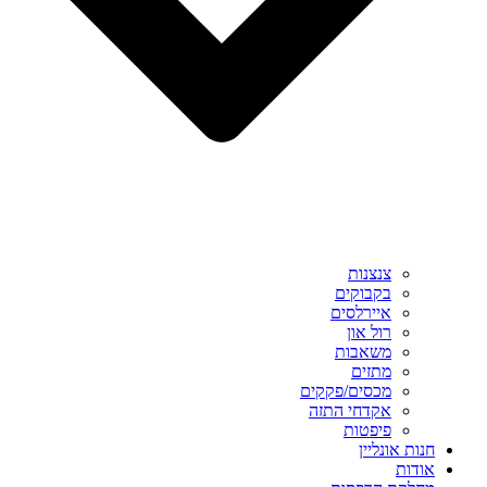
צנצנות
בקבוקים
איירלסים
רול און
משאבות
מתזים
מכסים/פקקים
אקדחי התזה
פיפטות
חנות אונליין
אודות