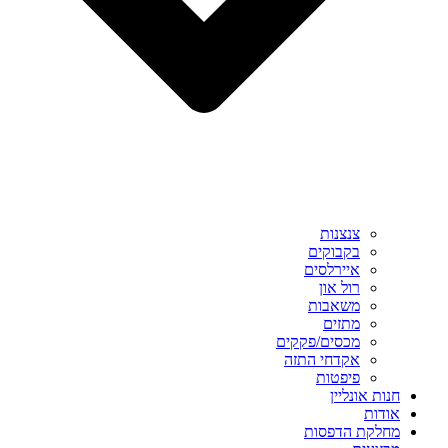
צנצנות
בקבוקים
איירלסים
רול און
משאבות
מתזים
מכסים/פקקים
אקדחי התזה
פיפטות
חנות אונליין
אודות
מחלקת הדפסות