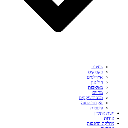
צנצנות
בקבוקים
איירלסים
רול און
משאבות
מתזים
מכסים/פקקים
אקדחי התזה
פיפטות
חנות אונליין
אודות
מחלקת הדפסות