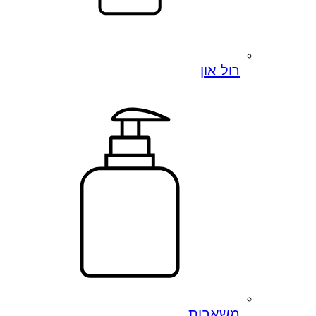
רול און
משאבות