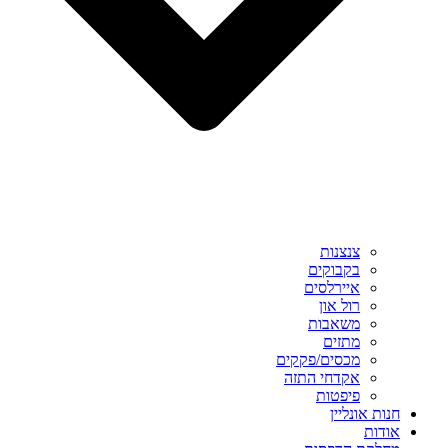
צנצנות
בקבוקים
איירלסים
רול און
משאבות
מתזים
מכסים/פקקים
אקדחי התזה
פיפטות
חנות אונליין
אודות