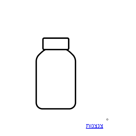
צנצנות