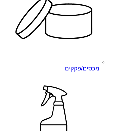
מכסים/פקקים