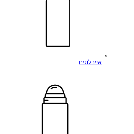
איירלסים