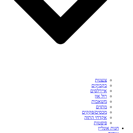
צנצנות
בקבוקים
איירלסים
רול און
משאבות
מתזים
מכסים/פקקים
אקדחי התזה
פיפטות
חנות אונליין