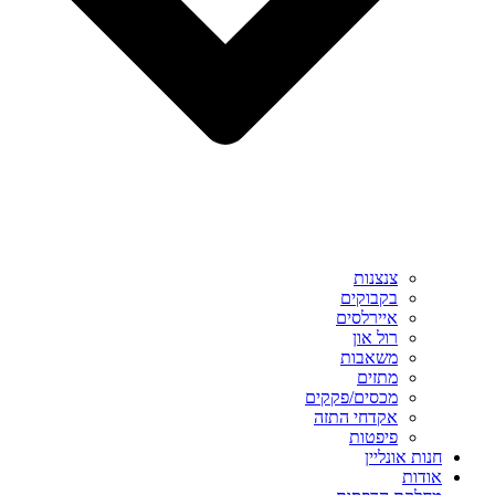
צנצנות
בקבוקים
איירלסים
רול און
משאבות
מתזים
מכסים/פקקים
אקדחי התזה
פיפטות
חנות אונליין
אודות