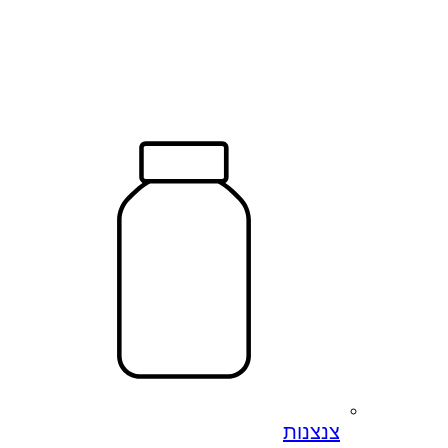
צנצנות