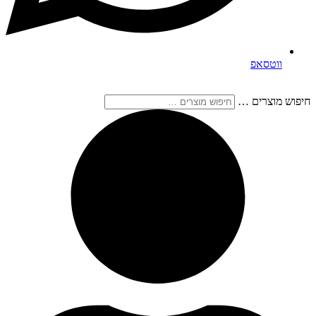
ווטסאפ
חיפוש מוצרים …