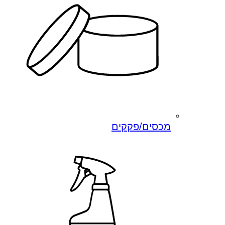
מכסים/פקקים