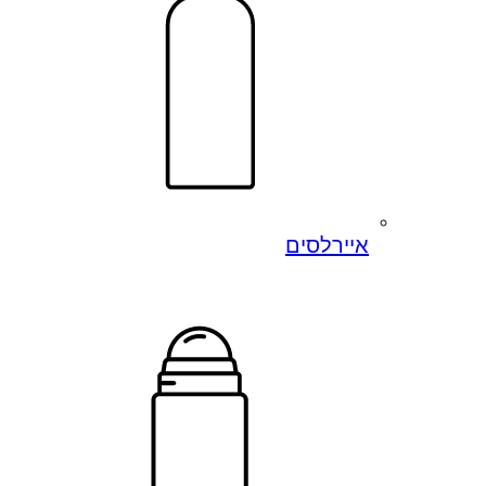
איירלסים