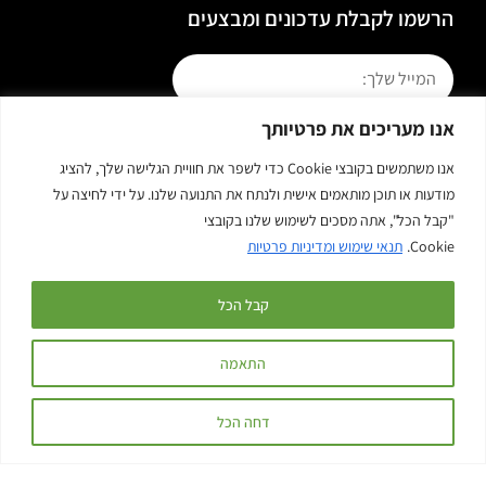
הרשמו לקבלת עדכונים ומבצעים
אנו מעריכים את פרטיותך
אני מאשר/ת קבלת פניות ומידע שיווקי בכל אמצעי דיוור. ידוע
לי שאוכל לבטל בכל עת, והשימוש בפרטיי כפוף
למדיניות
אנו משתמשים בקובצי Cookie כדי לשפר את חוויית הגלישה שלך, להציג
הפרטיות
באתר.
מודעות או תוכן מותאמים אישית ולנתח את התנועה שלנו. על ידי לחיצה על
"קבל הכל", אתה מסכים לשימוש שלנו בקובצי
צרפו אותי!
Cookie.
תנאי שימוש ומדיניות פרטיות
קבל הכל
התאמה
אריזות נוה בע"מ © 2022
דחה הכל
נבנה על ידי סימן טוב שיווק