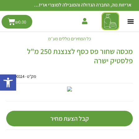
אריזות נוה, החברה הגדולה והמובילה למוצרי אריזה בישראל
0.00
₪
כל המחירים כוללים מע״מ
מכסה שחור פס כסף לצנצנת 250 מ"ל
פלסטיק ישרה
פתח סרגל 
מק"ט - PLC100114
קבל הצעת מחיר