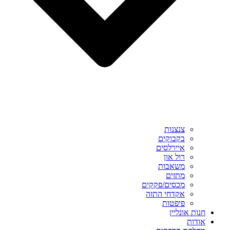
צנצנות
בקבוקים
איירלסים
רול און
משאבות
מתזים
מכסים/פקקים
אקדחי התזה
פיפטות
חנות אונליין
אודות