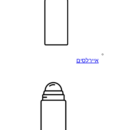
איירלסים