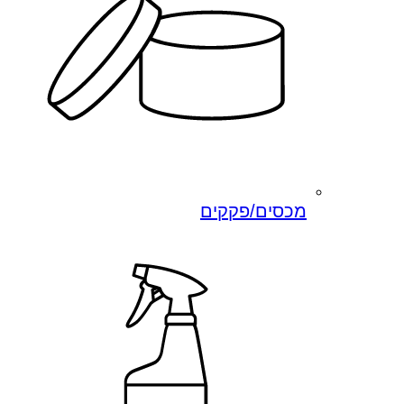
מכסים/פקקים