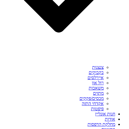
צנצנות
בקבוקים
איירלסים
רול און
משאבות
מתזים
מכסים/פקקים
אקדחי התזה
פיפטות
חנות אונליין
אודות
מחלקת הדפסות