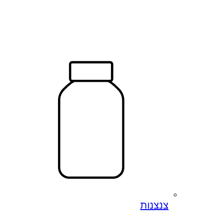
צנצנות