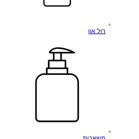
רול און
משאבות