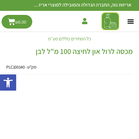
אריזות נוה, החברה הגדולה והמובילה למוצרי אריזה בישראל
0.00
₪
כל המחירים כוללים מע״מ
מכסה לרול און לחיצה 100 מ"ל לבן
מק"ט - PLC100140
פתח סרגל 