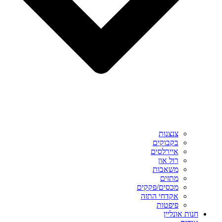
צנצנות
בקבוקים
איירלסים
רול און
משאבות
מתזים
מכסים/פקקים
אקדחי התזה
פיפטות
חנות אונליין