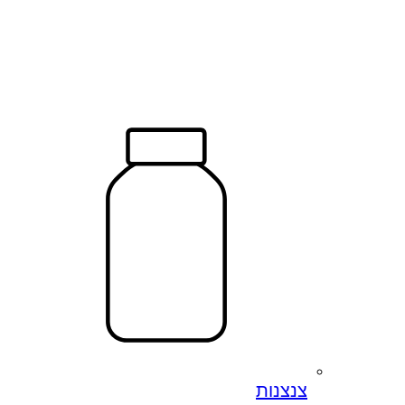
צנצנות