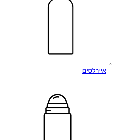
איירלסים