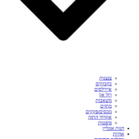
צנצנות
בקבוקים
איירלסים
רול און
משאבות
מתזים
מכסים/פקקים
אקדחי התזה
פיפטות
חנות אונליין
אודות