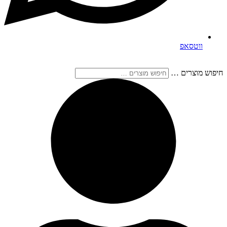
ווטסאפ
חיפוש מוצרים …