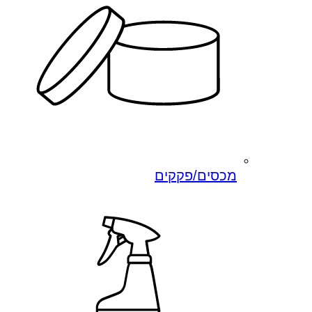
מכסים/פקקים