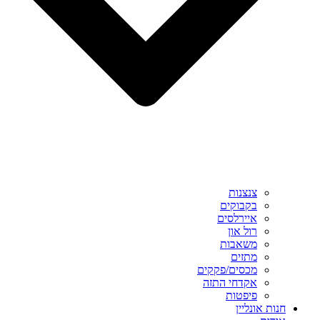
צנצנות
בקבוקים
איירלסים
רול און
משאבות
מתזים
מכסים/פקקים
אקדחי התזה
פיפטות
חנות אונליין