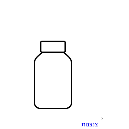
צנצנות