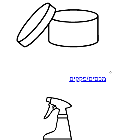
מכסים/פקקים