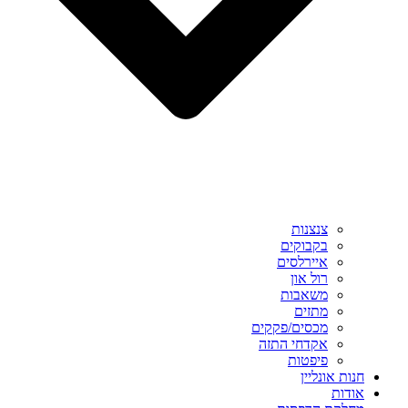
צנצנות
בקבוקים
איירלסים
רול און
משאבות
מתזים
מכסים/פקקים
אקדחי התזה
פיפטות
חנות אונליין
אודות