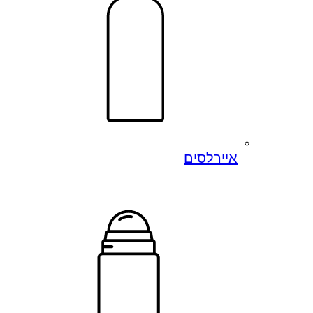
איירלסים