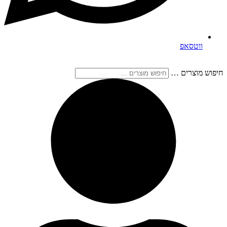
ווטסאפ
חיפוש מוצרים …