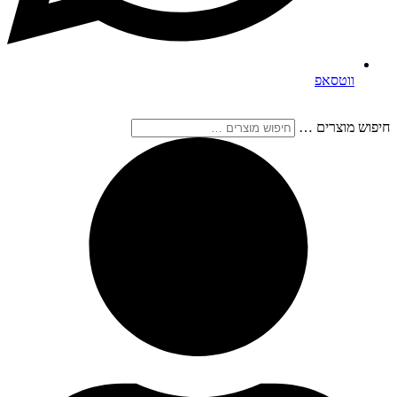
ווטסאפ
חיפוש מוצרים …