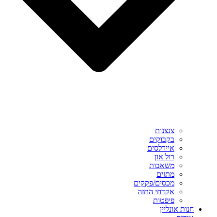
צנצנות
בקבוקים
איירלסים
רול און
משאבות
מתזים
מכסים/פקקים
אקדחי התזה
פיפטות
חנות אונליין