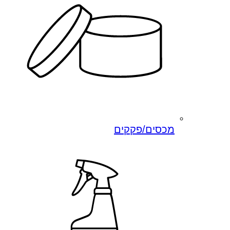
מכסים/פקקים