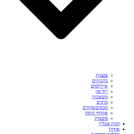
צנצנות
בקבוקים
איירלסים
רול און
משאבות
מתזים
מכסים/פקקים
אקדחי התזה
פיפטות
חנות אונליין
אודות