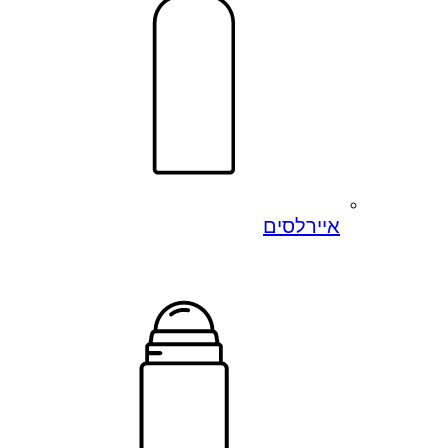
איירלסים