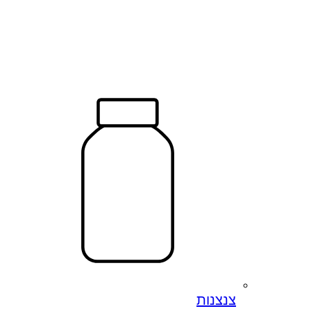
צנצנות