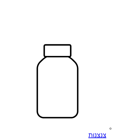
צנצנות