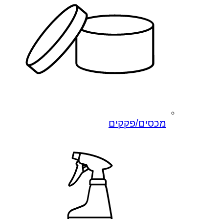
מכסים/פקקים