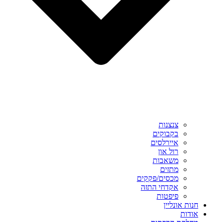
צנצנות
בקבוקים
איירלסים
רול און
משאבות
מתזים
מכסים/פקקים
אקדחי התזה
פיפטות
חנות אונליין
אודות