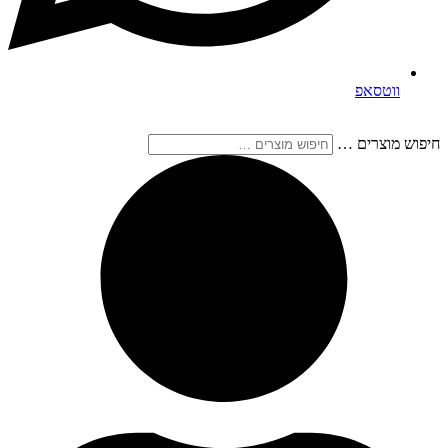
ווטסאפ
חיפוש מוצרים …