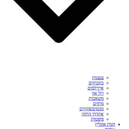
צנצנות
בקבוקים
איירלסים
רול און
משאבות
מתזים
מכסים/פקקים
אקדחי התזה
פיפטות
חנות אונליין