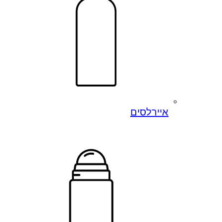
איירלסים