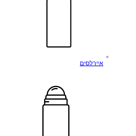
איירלסים