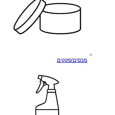
מכסים/פקקים