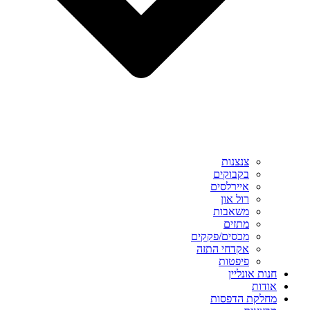
צנצנות
בקבוקים
איירלסים
רול און
משאבות
מתזים
מכסים/פקקים
אקדחי התזה
פיפטות
חנות אונליין
אודות
מחלקת הדפסות