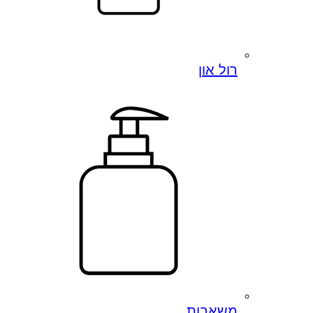
רול און
משאבות