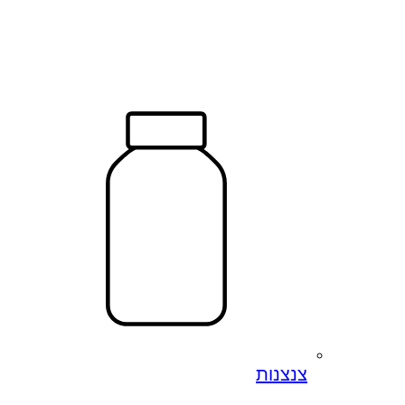
צנצנות