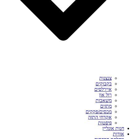
צנצנות
בקבוקים
איירלסים
רול און
משאבות
מתזים
מכסים/פקקים
אקדחי התזה
פיפטות
חנות אונליין
אודות