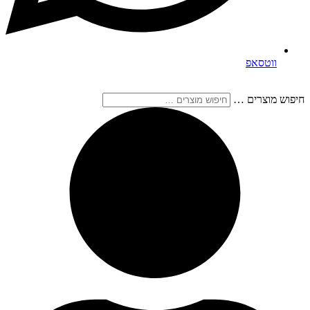
ווטסאפ
חיפוש מוצרים …