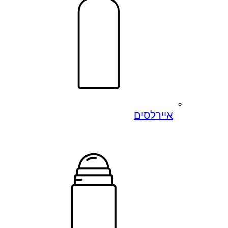
איירלסים