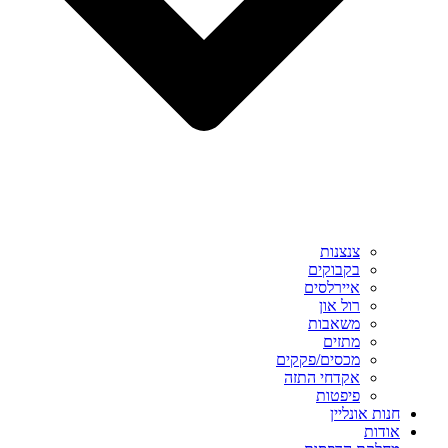
צנצנות
בקבוקים
איירלסים
רול און
משאבות
מתזים
מכסים/פקקים
אקדחי התזה
פיפטות
חנות אונליין
אודות