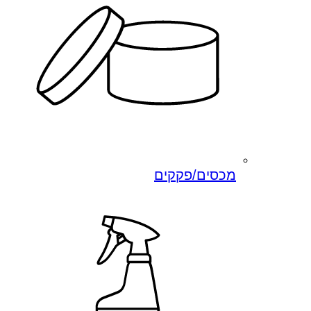
מכסים/פקקים