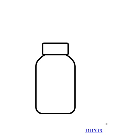
צנצנות