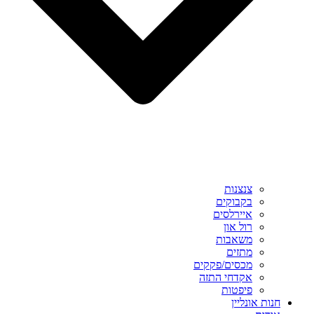
צנצנות
בקבוקים
איירלסים
רול און
משאבות
מתזים
מכסים/פקקים
אקדחי התזה
פיפטות
חנות אונליין