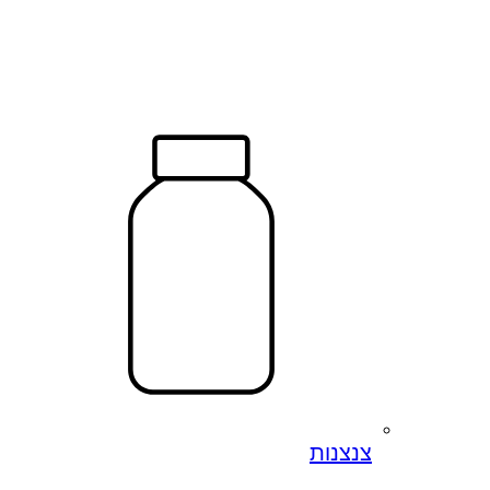
צנצנות