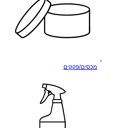
מכסים/פקקים