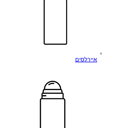
איירלסים