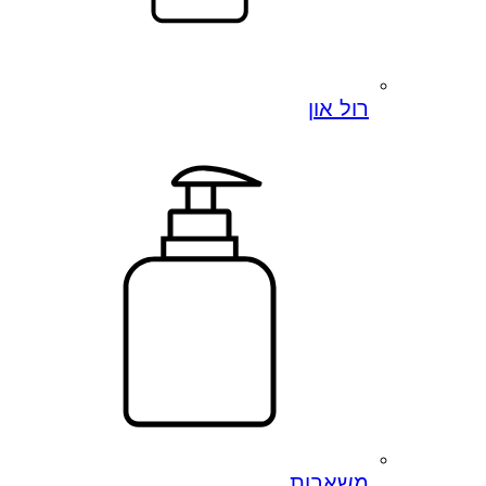
רול און
משאבות