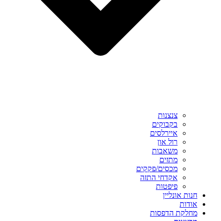
צנצנות
בקבוקים
איירלסים
רול און
משאבות
מתזים
מכסים/פקקים
אקדחי התזה
פיפטות
חנות אונליין
אודות
מחלקת הדפסות