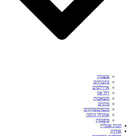
צנצנות
בקבוקים
איירלסים
רול און
משאבות
מתזים
מכסים/פקקים
אקדחי התזה
פיפטות
חנות אונליין
אודות