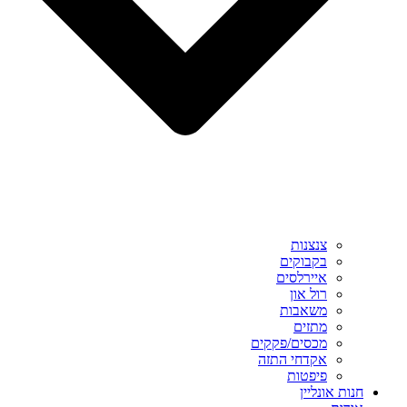
צנצנות
בקבוקים
איירלסים
רול און
משאבות
מתזים
מכסים/פקקים
אקדחי התזה
פיפטות
חנות אונליין