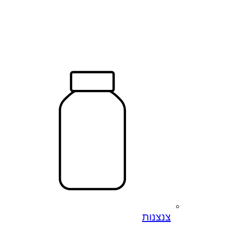
צנצנות