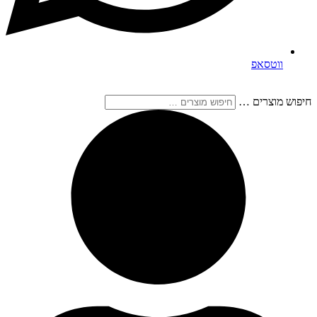
ווטסאפ
חיפוש מוצרים …