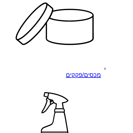
מכסים/פקקים