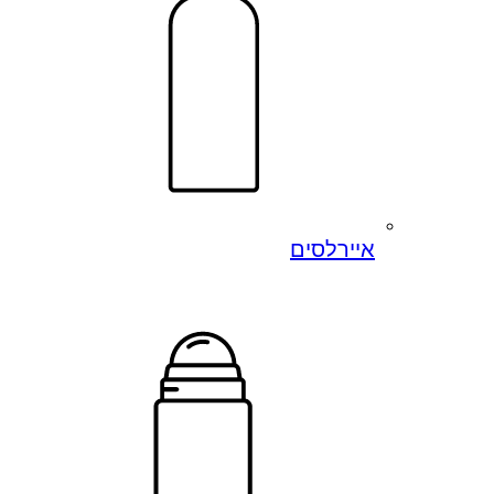
איירלסים