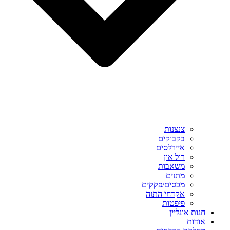
צנצנות
בקבוקים
איירלסים
רול און
משאבות
מתזים
מכסים/פקקים
אקדחי התזה
פיפטות
חנות אונליין
אודות