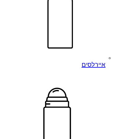
איירלסים