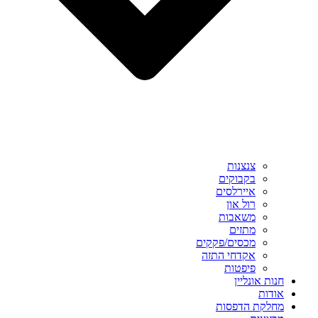
צנצנות
בקבוקים
איירלסים
רול און
משאבות
מתזים
מכסים/פקקים
אקדחי התזה
פיפטות
חנות אונליין
אודות
מחלקת הדפסות