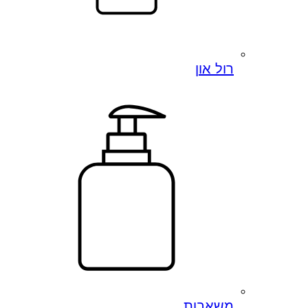
רול און
משאבות