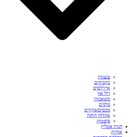
צנצנות
בקבוקים
איירלסים
רול און
משאבות
מתזים
מכסים/פקקים
אקדחי התזה
פיפטות
חנות אונליין
אודות