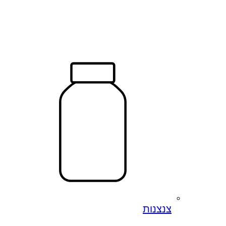
צנצנות