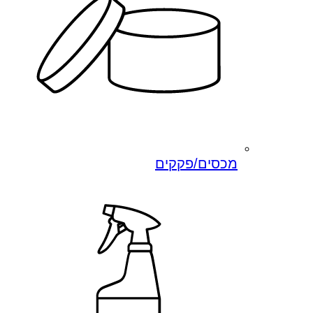
מכסים/פקקים